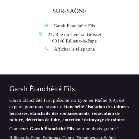
SUR-SAÔNE
Garah Étanchéité Fils
24, Rue du Général Brosset
69140
Rillieux-la-Pape
Afficher le téléphone
Garah Étanchéité Fils
Garah Étanchéité Fils, présente sur Lyon en Rhône (69), est
experte pour tous travaux
d'
étanchéité / isolation des toitures
terrasses, étanchéité des soubassements, rénovation de
toiture, détection de fuite, entretien / nettoyage de toiture.
Contactez
Garah Étanchéité Fils
pour un devis gratuit !
Rillieux-la-Pape, Sathonay-Camp, Fontaines-sur-Saône,