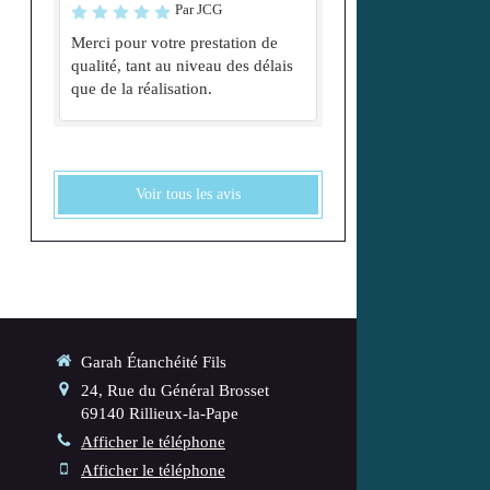
Par JCG
Merci pour votre prestation de
qualité, tant au niveau des délais
que de la réalisation.
Voir tous les avis
Garah Étanchéité Fils
24, Rue du Général Brosset
69140
Rillieux-la-Pape
Afficher le téléphone
Afficher le téléphone