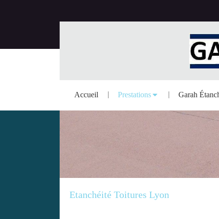
Accueil
Prestations
Garah Étanch
Etanchéité Toitures Lyon