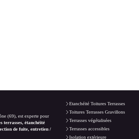
Etanchéité Toitures Terrasses
Toitures Terrasses Gravillons
ône (69), est experte pour
Terrasses végétalisées
es terrasses, étanchéité
Terrasses accessibles
ction de fuite, entretien /
Isolation extérieure